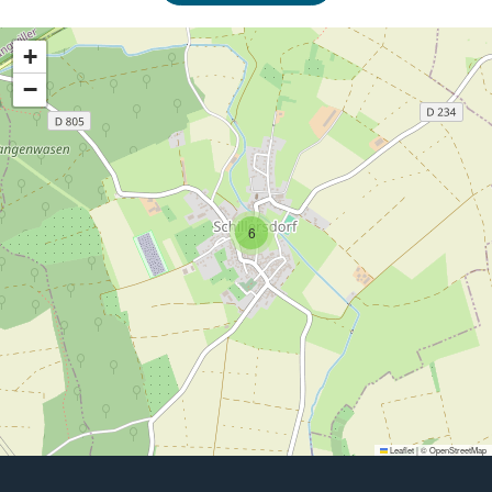
+
−
6
Leaflet
|
©
OpenStreetMap